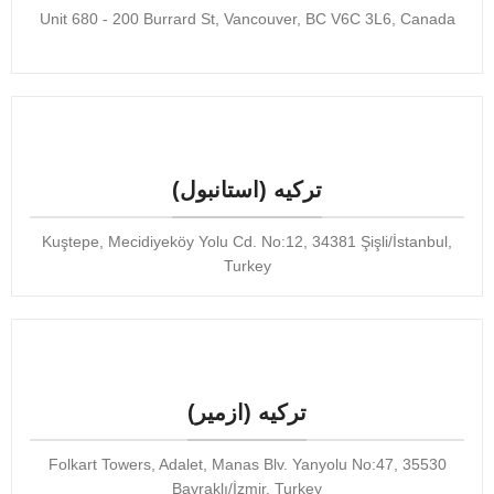
Unit 680 - 200 Burrard St, Vancouver, BC V6C 3L6, Canada
ترکیه (استانبول)​
Kuştepe, Mecidiyeköy Yolu Cd. No:12, 34381 Şişli/İstanbul,
Turkey
ترکیه (ازمیر)
Folkart Towers, Adalet, Manas Blv. Yanyolu No:47, 35530
Bayraklı/İzmir, Turkey