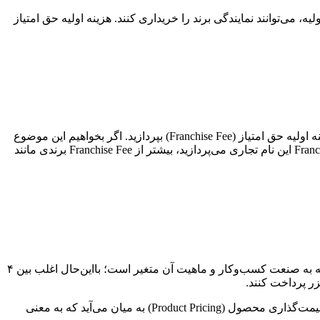
یه، می‌توانند نمایندگی برند را خریداری کنند. هزینه اولیه حق امتیاز
بدیهی است هر چه نام تجاری برندی که قصد دارید فرانچایز آن را خریداری کنید، مشهورتر و معتبرتر باشد، باید هزینه بیشتری را به‌عنوان هزینه اولیه حق امتیاز (Franchise Fee) بپردازید. اگر بخواهیم این موضوع
را با مثالی برای شما شفاف‌تر کنیم، می‌توانیم به نام تجاری شناخته‌شده جهانی مانند Taco Bell اشاره کنیم. قاعدتاً هزینه‌ای که برای Franchise Fee این نام تجاری می‌پردازید، بیشتر از Franchise Fee برندی مانند
طبق قرارداد فرانچایز، نمایندگی‌ها باید درصدی از فروش خود را به‌صورت هفتگی، ماهیانه یا سه ماهه به فرانچایزر بپردازند. این درصد با توجه به صنعت کسب‌وکار و ماهیت آن متغیر است؛ بااین‌حال اغلب بین ۴
در برخی از کسب‌وکارها، نمایندگان برند باید اکثر موجودی محصولات خود را از فرانچایزر (دفتر مرکزی) تأمین کنند. در این صورت اصطلاح قیمت‌گذاری محصول (Product Pricing) به میان می‌آید که به معنی