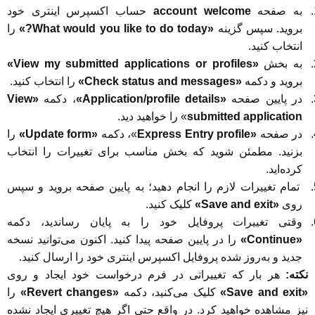
به صفحه
account welcome
حساب اکسپرس اینتری خود
بروید. سپس گزینه
«What would you like to do today?»
را
انتخاب کنید.
به بخش
«View my submitted applications or profiles»
بروید و دکمه
«Check status and messages»
را انتخاب کنید.
در پایین صفحه
«Application/profile details»
، دکمه
«View
submitted application
» را خواهید دید.
در صفحه
«Express Entry profile
»، دکمه
«Update form»
را
بزنید. مطمئن شوید که بخش مناسب برای تغییرات را انتخاب
کرده‌اید.
تمام تغییرات لازم را انجام دهید؛ به پایین صفحه بروید و سپس
روی
«Save and exit»
کلیک کنید.
وقتی تغییرات پروفایل خود را به پایان رساندید، دکمه
«Continue»
را در پایین صفحه پیدا کنید. اکنون می‌توانید نسخه
جدید و به‌روز شده پروفایل اکسپرس اینتری خود را ارسال کنید.
نکته:
هر بار که تغییراتی در فرم درخواست خود ایجاد و روی
«Save and exit»
کلیک می‌کنید، دکمه
«Revert changes»
را
نیز مشاهده خواهید کرد. در واقع حتی اگر هیچ تغییری ایجاد نشده