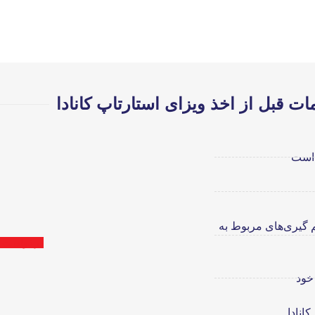
ات قبل از اخذ ویزای استارتاپ کانادا
 است
حق رأی در تصمیم گیری‌های مربوط به
درخواست م
 خود
انادا