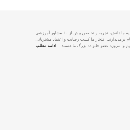
سازمان مهاجرتی VISA2020 با بیش از ۲۰ سال تجربه موفق در زمینه خدمات مهاجرتی یک شرکت ثبت‌شده فدرالی رسمی در کشور کانادا است. سرمایه ما دانش، تجربه و تخصص بیش از ۶۰ مشاور آموزشی
لی و شغلی شما گام برمی‌دارند. افتخار ما کسب رضایت و اعتماد مشتریانی
اییم و امروزه عضو خانواده بزرگ ما هستند…
ادامه مطلب