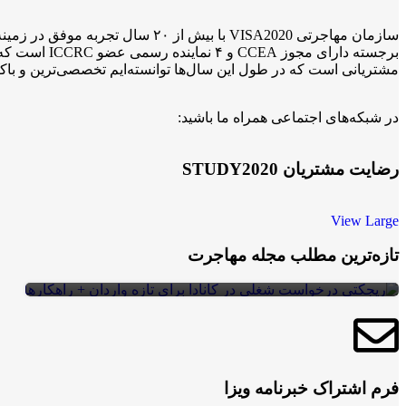
ویزای
ویزای
ویزای
کار
کار
کار
برجسته دارا
ویزای
دریافت
ویزای
د
مشتریانی است که در طول این سال‌ها توانسته‌ایم تخصصی‌ترین و باکی
کاری
ویزای کار
موفق
وی
کانادا با
و
کاری
کان
در شبکه‌های اجتماعی همراه ما باشید:
LMIA
دعوت‌نامه
کانادا در
استانی
مدت
ر
برای
پنج‌ماه
رضایت مشتریان STUDY2020
اقامت
دائم
View Large
ریجکتی درخواست شغلی در کانادا برای تازه
تازه‌ترین مطلب مجله مهاجرت
واردان + راهکارها
ویزای
کار
10
ویزای
شهریور
کاری
کانادا با
LMIA
فرم اشتراک خبرنامه ویزا