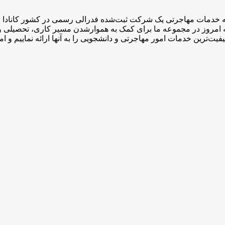
ویزای
ویزای
ویزای
ویزا
کار
کار
کار
کار
ی مجوز CCEA و ۴ نماینده رسمی عضو ICCRC است که امروز در مجموعه ما برای کمک به هموارشدن
ریافت
زوجی که
ویزای کار
دریافت
فیت‌ترین خدمات امور مهاجرتی و دانشجویی را به آنها ارائه نماییم و
زای کار
در ۲۰ روز
همراه
ویزای کا
ادا با یک
به هم
برای
بدون
بار
رسوندیم
مترجم
سابقه
یجکتی
زبان
ریجکتی
انگلیسی