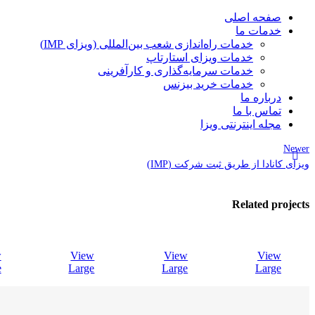
صفحه اصلی
خدمات ما
خدمات راه‌اندازی شعب بین‌المللی (ویزای IMP)
خدمات ویزای استارتاپ
خدمات سرمایه‌گذاری و کارآفرینی
خدمات خرید بیزنس
درباره ما
تماس با ما
مجله اینترنتی ویزا
Newer
ویزای کانادا از طریق ثبت شرکت (IMP)
Related projects
w
View
View
View
e
Large
Large
Large