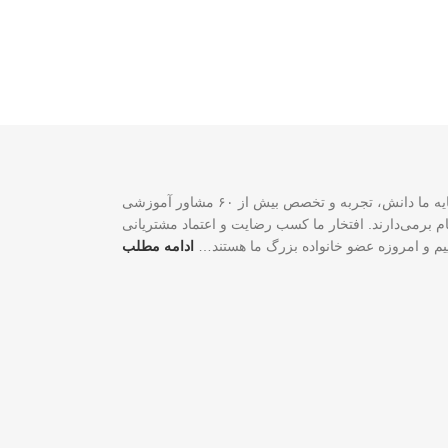
سازمان مهاجرتی VISA2020 با بیش از ۲۰ سال تجربه موفق در زمینه خدمات مهاجرتی یک شرکت ثبت‌شده فدرالی رسمی در کشور کانادا است. سرمایه ما دانش، تجربه و تخصص بیش از ۶۰ مشاور آموزشی
لی و شغلی شما گام برمی‌دارند. افتخار ما کسب رضایت و اعتماد مشتریانی
اییم و امروزه عضو خانواده بزرگ ما هستند…
ادامه مطلب