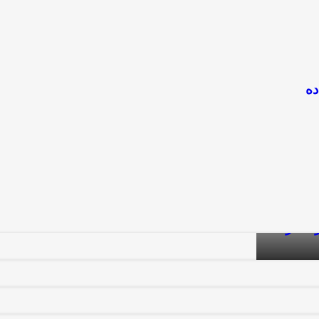
ده
اهکارها