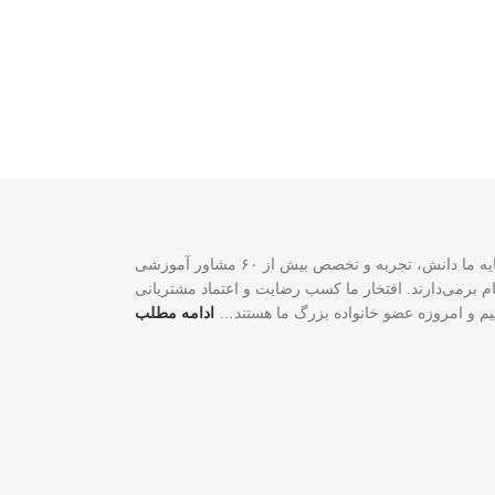
سازمان مهاجرتی VISA2020 با بیش از ۲۰ سال تجربه موفق در زمینه خدمات مهاجرتی یک شرکت ثبت‌شده فدرالی رسمی در کشور کانادا است. سرمایه ما دانش، تجربه و تخصص بیش از ۶۰ مشاور آموزشی
لی و شغلی شما گام برمی‌دارند. افتخار ما کسب رضایت و اعتماد مشتریانی
اییم و امروزه عضو خانواده بزرگ ما هستند…
ادامه مطلب