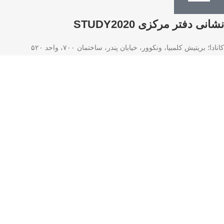
نشانی دفتر مرکزی STUDY2020
کانادا؛ بریتیش کلمبیا، ونکوور، خیابان پندر، ساختمان ۷۰۰، واحد ۵۲۰
واتس‌اپ
۳۳۵-۲۰۲۰(۲۳۶)۱+
© 2025 Visa2020 Consulting Inc. All Rights Reserved