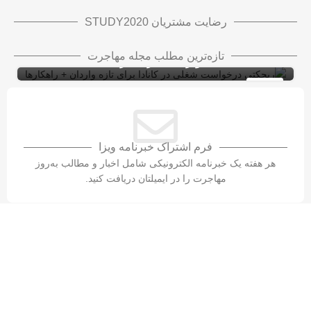
رضایت مشتریان STUDY2020
ریجکتی درخواست شغلی در کانادا برای تازه
تازه‌ترین مطلب مجله مهاجرت
واردان + راهکارها
ویزای کاری کانادا با LMIA
ویزای کار
10
شهریور
فرم اشتراک خبرنامه ویزا
هر هفته یک خبرنامه الکترونیکی شامل اخبار و مطالب به‌روز
مهاجرت را در ایمیلتان دریافت کنید.
تماس با سازمان مهاجرتی ویزا۲۰۲۰​
واتس‌اپ
نشانی دفتر مرکزی