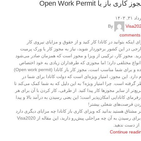
ز کاری باز یا Open Work Permit
د ۳۱, ۱۴۰۳
By
Visa20
comments
ای اینکه بتوانید در کانادا کار کنید و از حقوق و مزایای نیروی کار
رجی در این کشور برخوردار شوید، نیاز به مجوز کار یا ورک پرمیت
رید. مجوز کار، ترکیبی از ویزا و مجوز است که همزمان صادر می‌شود
انواع مختلفی دارد؛ اما مجوزی که طرفداران زیادی به خود اختصاص
داده و برای شما مناسب است، مجوز کار باز کانادا (Open work permit)
م دارد. این مجوز، امتیاز ویژه‌ای است که دولت کانادا برای شما در
ر گرفته است. چرا امتیاز ویژه؟ به این دلیل که به شما کمک می‌کند تا
یع‌تر از سایر مجوزها کار پیدا کنید. از طرفی، کار کردن با آن برای هر
رفرمای کانادایی امکان‌پذیر است؛ این یعنی رسیدن به درآمد بالا و پیدا
دن فرصت‌های شغلی بیشتر!
ر مشتاق هستید بدانید که ویزای کاری باز کانادا چه مزایای دیگری دارد
و برای رسیدن به آن چه مراحلی پیش‌رو دارید، این مقاله از Visa2020
 از دست ندهید.
Continue readi