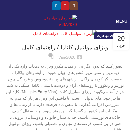
MENU
راهنمای مهاجرت
20
خرداد
ویزای مولتیپل کانادا / راهنمای کامل
۰
Visa2020
تصور کنید که بدون نگرانی از تمدید مکرر ویزا، به دفعات وارد یکی از
زیباترین و متنوع‌ترین کشورهای جهان شوید. از آبشارهای نیاگارا تا
طبیعت بکر کوه‌های راکی، از شهرهای پر جنب‌وجوش و فرهنگی چون
تورنتو و ونکوور تا روستاهای آرام و دوست‌داشتنی کانادا، همگی به شما
خوش‌آمد می‌گویند. ویزای مولتیپل کانادا (Multiple-Entry Visa) کلید این
ماجراجویی‌های بی‌پایان است. با داشتن این ویزا، هر بار که قدم به
سرزمین افرا می‌گذارید، تا شش ماه فرصت دارید تا از زیبایی‌ها و
امکانات این کشور شگفت‌انگیز بهره‌مند شوید. چه به‌دنبال کشف
جاذبه‌های توریستی باشید، چه به دیدار خانواده و دوستانتان بروید، یا
حتی در پی کسب فرصت‌های تجاری و تحصیلی باشید، ویزای مولتیپل