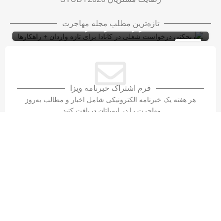
ریجکتی درخواست شغلی در کانادا برای تازه
تازه‌ترین مطلب مجله مهاجرت
واردان + راهکارها
ویزای کاری کانادا با LMIA
ویزای کار
10
شهریور
فرم اشتراک خبرنامه ویزا
هر هفته یک خبرنامه الکترونیکی شامل اخبار و مطالب به‌روز
مهاجرت را در ایمیلتان دریافت کنید.
تماس با سازمان مهاجرتی ویزا۲۰۲۰​
واتس‌اپ
نشانی دفتر مرکزی
STUDY2020
۳۳۵-۲۰۲۰(۲۳۶)۱+