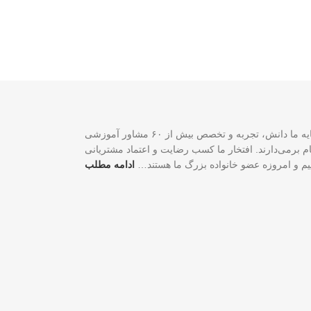
سازمان مهاجرتی VISA2020 با بیش از ۲۰ سال تجربه موفق در زمینه خدمات مهاجرتی یک شرکت ثبت‌شده فدرالی رسمی در کشور کانادا است. سرمایه ما دانش، تجربه و تخصص بیش از ۶۰ مشاور آموزشی
لی و شغلی شما گام برمی‌دارند. افتخار ما کسب رضایت و اعتماد مشتریانی
اییم و امروزه عضو خانواده بزرگ ما هستند…
ادامه مطلب