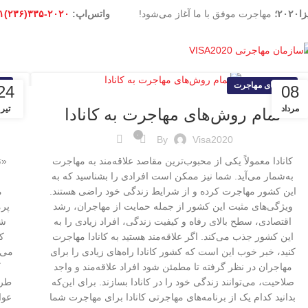
۲۰۲۰؛
مهاجرت موفق با ما آغاز می‌شود!
واتس‌اپ:
۲۰۲۰-۳۳۵(۲۳۶)۱+
راهنمای مهاجرت
را
24
08
مرداد
تیر
تمام روش‌های مهاجرت به کانادا
۰
By
Visa2020
کانادا معمولاً یکی از محبوب‌ترین مقاصد علاقه‌مند به مهاجرت
«ت
به‌شمار می‌آید. شما نیز ممکن است افرادی را بشناسید که به
این کشور مهاجرت کرده و از شرایط زندگی خود راضی هستند.
م
ویژگی‌های مثبت این کشور از جمله حمایت از مهاجران، رشد
پرم
اقتصادی، سطح بالای رفاه و کیفیت زندگی، افراد زیادی را به
شم
این کشور جذب می‌کند. اگر علاقه‌مند هستید به کانادا مهاجرت
ک
کنید،‌ خبر خوب این است که کشور کانادا راه‌های زیادی را برای
می‌د
مهاجران در نظر گرفته تا مطمئن شود افراد علاقه‌مند و واجد
ک
صلاحیت، می‌توانند زندگی خود را در کانادا بسازند. برای این‌که
طرف
بدانید کدام یک از برنامه‌های مهاجرتی کانادا برای مهاجرت شما
عوا