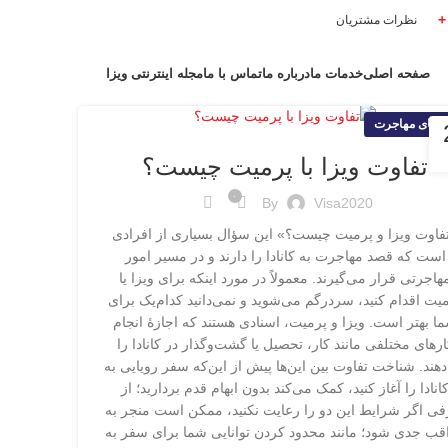
نظرات مشتریان
صفحه اصلی
خدمات ما
درباره ما
تماس با ما
مجله اینترنتی ویزا
هنمای مهاجرت
تفاوت ویزا با پرمیت چیست؟
۰
By
Visa2020
فاوت ویزا و پرمیت چیست؟» این سؤال بسیاری از افرادی‌
است که قصد مهاجرت به کانادا را دارند و در مسیر امور
هاجرتی قرار می‌گیرند. معمولاً در مورد اینکه برای ویزا یا
یت اقدام کنید، سردرگم می‌شوید و نمی‌دانید کدام‌یک برای
ا بهتر است. ویزا و پرمیت، اسنادی هستند که اجازۀ انجام
ارهای مختلفی مانند کار، تحصیل یا گشت‌و‌گذار در کانادا را
هند. شناخت تفاوت بین این‌ها پیش از این‌که سفر رویایی به
انادا را آغاز کنید، کمک می‌کند بدون ابهام قدم بردارید؛ از
ی اگر شرایط این دو را رعایت نکنید، ممکن است منجر به
قب جدی شود؛ مانند محدود کردن توانایی شما برای سفر به