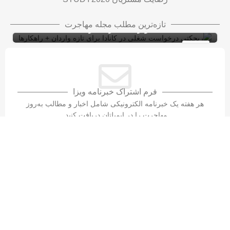
ریجکتی درخواست شغلی در کانادا برای تازه
تازه‌ترین مطلب مجله مهاجرت
واردان + راهکارها
ویزای کاری کانادا با LMIA
ویزای کار
10
شهریور
فرم اشتراک خبرنامه ویزا
هر هفته یک خبرنامه الکترونیکی شامل اخبار و مطالب به‌روز
مهاجرت را در ایمیلتان دریافت کنید.
تماس با سازمان مهاجرتی ویزا۲۰۲۰​
واتس‌اپ
نشانی دفتر مرکزی
STUDY2020
۳۳۵-۲۰۲۰(۲۳۶)۱+