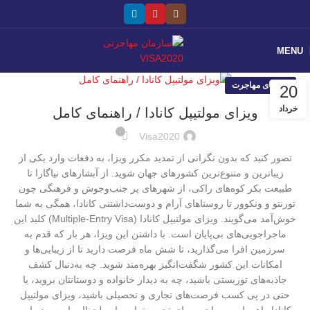
MENU
راهنمای مهاجرت
20
خرداد
ویزای مولتیپل کانادا / راهنمای کامل
۰
Visa2020
تصور کنید که بدون نگرانی از تمدید مکرر ویزا، به دفعات وارد یکی از
زیباترین و متنوع‌ترین کشورهای جهان شوید. از آبشارهای نیاگارا تا
طبیعت بکر کوه‌های راکی، از شهرهای پر جنب‌وجوش و فرهنگی چون
تورنتو و ونکوور تا روستاهای آرام و دوست‌داشتنی کانادا، همگی به شما
خوش‌آمد می‌گویند. ویزای مولتیپل کانادا (Multiple-Entry Visa) کلید این
ماجراجویی‌های بی‌پایان است. با داشتن این ویزا، هر بار که قدم به
سرزمین افرا می‌گذارید، تا شش ماه فرصت دارید تا از زیبایی‌ها و
امکانات این کشور شگفت‌انگیز بهره‌مند شوید. چه به‌دنبال کشف
جاذبه‌های توریستی باشید، چه به دیدار خانواده و دوستانتان بروید، یا
حتی در پی کسب فرصت‌های تجاری و تحصیلی باشید، ویزای مولتیپل