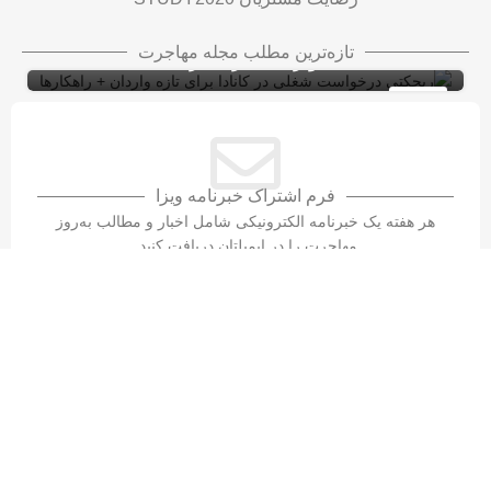
ریجکتی درخواست شغلی در کانادا برای تازه
تازه‌ترین مطلب مجله مهاجرت
واردان + راهکارها
ویزای کاری کانادا با LMIA
ویزای کار
10
شهریور
فرم اشتراک خبرنامه ویزا
هر هفته یک خبرنامه الکترونیکی شامل اخبار و مطالب به‌روز
مهاجرت را در ایمیلتان دریافت کنید.
تماس با سازمان مهاجرتی ویزا۲۰۲۰​
واتس‌اپ
نشانی دفتر مرکزی
STUDY2020
۳۳۵-۲۰۲۰(۲۳۶)۱+