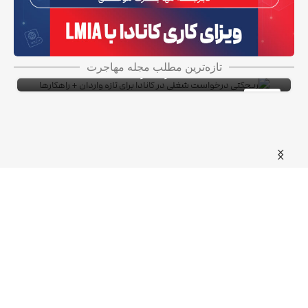
ریجکتی درخواست شغلی در کانادا برای تازه واردان
تازه‌ترین مطلب مجله مهاجرت
+ راهکارها
ویزای کاری کانادا با LMIA
ویزای کار
10
شهریور
فرم اشتراک خبرنامه ویزا