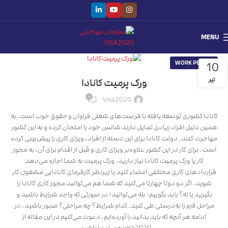
MENU
WORK PERMIT
10
تیر
ورک پرمیت کانادا
۰
Visa2020
کانادا کشوری توسعه یافته با فرصت‌های شغلی فراوان و حقوق خوب است. به
همین دلیل افراد زیادی تمایل دارند شانس خود را امتحان کرده و به این کشور
مهاجرت کنند. دولت کانادا برای این دسته از افراد، ویزای کاری را پیش‌بینی کرده
است. برای کار در این کشور علاوه‌بر ویزای کاری و قبل از اقدام برای آن، به مجوز
کار یا ورک پرمیت کانادا نیاز دارید. ورک پرمیت به شما اجازه می‌دهد
قراردادهای کاری مختلفی امضاء کنید یا زیرنظر کارفرمای کانادایی مشغول کار
شوید. اگر دو دوتا چهارتا می‌کنید که شما هم می‌توانید مجوز کاری کانادا را
بگیرید یا نه؟ باید بگوییم: بله می‌توانید؛ در صورتی که واجد شرایط باشید و
مراحل لازم را به‌درستی طی کنید. کدام شرایط؟ چه مراحلی؟ صبور باشید. در
ادامه هر آنچه که باید بدانید را آورده‌ایم. دعوت می‌کنیم در این مقاله از
visa2020 همراه ما باشید.