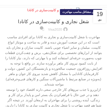
معرفی مشاغل مناسب مهاجرت
19
دی
شغل نجاری و‌ کابینت‌سازی در کانادا
۰
Visa2020
مهاجرت با شغل کابینت‌سازی و نجاری به کانادا برای افرادی مناسب
است که در این صنعت آموزش دیده و قادر به ساخت و مونتاژ انواع
کابینت، مبلمان و سایر اشیاء چوبی باشند. کابینت سازان و نجاران باید
بتوانند از ابزارهای تخصصی برای شکل‌دهی، برش و چفت‌کردن قطعات
چوب به‌صورت حرفه‌ای استفاده کنند و با مهارتی که دارند، نیاز کانادا را
از بابت کمبود نیروی کار ماهر برآورده سازند. در واقع با توجه‌ به
افزایش روزافزون جمعیت سالخورده و بازنشستگان این کشور، دولت و
کارفرمایان کانادایی با مشکل کاهش شدید نیروی کار جوان و ماهر
(به‌ویژه در صنایع مرتبط با ماشین‌آلات سنگین و کارهای فنی‌وحرفه‌ای)
مواجه شده‌اند.
ازاین‌رو با جذب نیروهای کار خارجی سعی دارند اقتصاد خود را توسعه
دهند و در عین‌ حال با فراهم‌کردن یک بستر امن و پایدار برای کار و
زندگی، آینده روشنی را برای مهاجران به ارمغان آورند. در نتیجه اگر
شما هم قصد مهاجرت با شغل نجاری و کابینت سازی به کانادا را دارید،