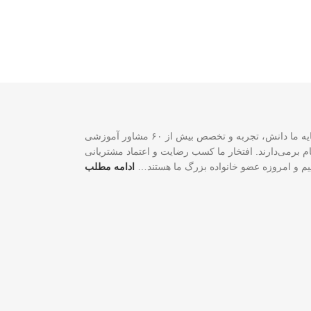
سازمان مهاجرتی VISA2020 با بیش از ۲۰ سال تجربه موفق در زمینه خدمات مهاجرتی یک شرکت ثبت‌شده فدرالی رسمی در کشور کانادا است. سرمایه ما دانش، تجربه و تخصص بیش از ۶۰ مشاور آموزشی
لی و شغلی شما گام برمی‌دارند. افتخار ما کسب رضایت و اعتماد مشتریانی
اییم و امروزه عضو خانواده بزرگ ما هستند…
ادامه مطلب