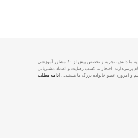
سازمان مهاجرتی VISA2020 با بیش از ۲۰ سال تجربه موفق در زمینه خدمات مهاجرتی یک شرکت ثبت‌شده فدرالی رسمی در کشور کانادا است. سرمایه ما دانش، تجربه و تخصص بیش از ۶۰ مشاور آموزشی
لی و شغلی شما گام برمی‌دارند. افتخار ما کسب رضایت و اعتماد مشتریانی
اییم و امروزه عضو خانواده بزرگ ما هستند…
ادامه مطلب