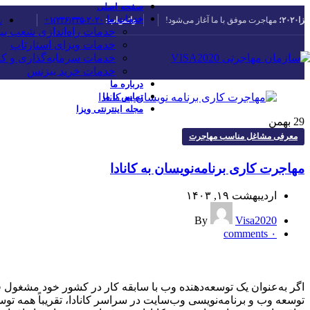
صفحه اصلی
خدمات ما
یزا۲۰۲۰؛
مهاجرت موفق با ما آغاز می‌شود!
واتس‌اپ:
۲۰۲۰-۳۳۵(۲۳۶)۱+
ن
خدمات راه‌اندازی شعب بین‌ال
خدمات ویزای استارتاپ
خدمات سرمایه‌گذاری و کا
خدمات خرید بیزنس
درباره ما
تماس با ما
مجله اینترنتی ویزا
29
بهمن
معرفی مشاغل مناسب مهاجرت
مهاجرت کاری برنامه‌‌‌نویسان به کانادا
اردیبهشت ۱۹, ۱۴۰۳
By
Visa2020
comments
۰
اگر به‌عنوان یک توسعه‌دهنده وب با سابقه کار در کشور خود مشغول فعا
توسعه وب و برنامه‌نویسی وب‌سایت در سراسر کانادا، تقریباً همه تو