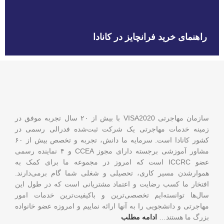
راهنمای خرید فرانچایز در کانادا
سازمان مهاجرتی VISA2020 با بیش از ۲۰ سال تجربه موفق در
زمینه خدمات مهاجرتی یک شرکت ثبت‌شده فدرالی رسمی در
کشور کانادا است. سرمایه ما دانش، تجربه و تخصص بیش از ۶۰
مشاور آموزشی برجسته دارای مجوز CCEA و ۴ نماینده رسمی
عضو ICCRC است که امروز در مجموعه ما برای کمک به
هموارشدن مسیر کاری، تحصیلی و شغلی شما گام برمی‌دارند.
افتخار ما کسب رضایت و اعتماد مشتریانی است که در طول این
سال‌ها توانسته‌ایم تخصصی‌ترین و باکیفیت‌ترین خدمات امور
مهاجرتی و دانشجویی را به آنها ارائه نماییم و امروزه عضو خانواده
بزرگ ما هستند…
ادامه مطلب