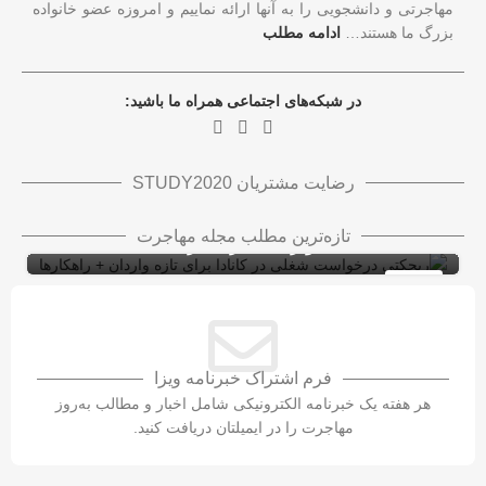
مهاجرتی و دانشجویی را به آنها ارائه نماییم و امروزه عضو خانواده
بزرگ ما هستند…
ادامه مطلب
در شبکه‌های اجتماعی همراه ما باشید:
رضایت مشتریان STUDY2020
ریجکتی درخواست شغلی در کانادا برای تازه
تازه‌ترین مطلب مجله مهاجرت
واردان + راهکارها
ویزای کاری کانادا با LMIA
ویزای کار
10
شهریور
فرم اشتراک خبرنامه ویزا
هر هفته یک خبرنامه الکترونیکی شامل اخبار و مطالب به‌روز
مهاجرت را در ایمیلتان دریافت کنید.