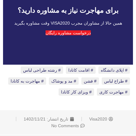
برای مهاجرت نیاز به مشاوره دارید؟
همین حالا از مشاوران مجرب VISA2020 وقت مشاوره بگیرید
درخواست مشاوره رایگان
اپلای دانشگاه
،
اقامت کانادا
،
رشته طراحی لباس
،
طراح لباس
،
فشن
،
مد و پوشاک
،
مهاجرت به کانادا
،
مهاجرت کاری
،
ویزای کار کانادا
Visa2020
تاریخ انتشار:
1402/11/21
No Comments