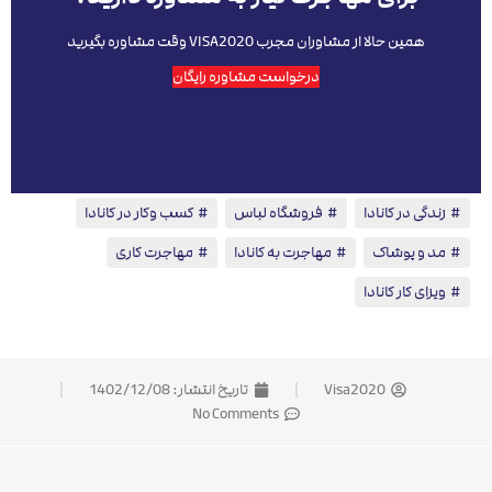
همین حالا از مشاوران مجرب VISA2020 وقت مشاوره بگیرید
درخواست مشاوره رایگان
زندگی در کانادا
،
فروشگاه لباس
،
کسب وکار در کانادا
،
مد و پوشاک
،
مهاجرت به کانادا
،
مهاجرت کاری
،
ویزای کار کانادا
Visa2020
تاریخ انتشار:
1402/12/08
No Comments