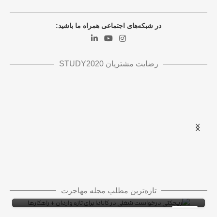
در شبکه‌های اجتماعی همراه ما باشید:
رضایت مشتریان STUDY2020
ویزای استارتاپ کانادا در ۵۴ روز!
ویزای استارتاپ
ریجکتی درخواست شغلی در کانادا برای تازه واردان
تازه‌ترین مطلب مجله مهاجرت
+ راهکارها
10