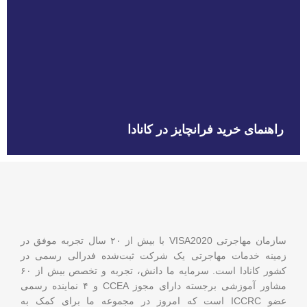
راهنمای خرید فرانچایز در کانادا
سازمان مهاجرتی VISA2020 با بیش از ۲۰ سال تجربه موفق در
زمینه خدمات مهاجرتی یک شرکت ثبت‌شده فدرالی رسمی در
کشور کانادا است. سرمایه ما دانش، تجربه و تخصص بیش از ۶۰
مشاور آموزشی برجسته دارای مجوز CCEA و ۴ نماینده رسمی
عضو ICCRC است که امروز در مجموعه ما برای کمک به