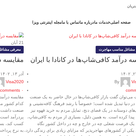
ریان
صفحه اصلی
خدمات ما
درباره ما
تماس با ما
مجله اینترنتی ویزا
21
آبان
مشاغل مناسب مهاجرت
معرفی مشاغل
ه درآمد کافی‌شاپ‌ها در کانادا با ایران
مقایسه در
آذر ۱۳, ۱۴۰۲
Visa2020
By
Vi
comments
۰
comm
 می‌توان گفت بازار کافی‌شاپ‌ها در حال حاضر به یک صنعت
مقایسه درآمد س
در دنیا تبدیل شده است؛ خصوصاً با رشد فرهنگ کافه‌نشینی و
کدام کشور می‌
های دوستانه در یک فضای دنج، تمایل مردم به خرید قهوه نیز
صنعت داشت. ب
پیدا کرده است. به همین دلیل، بسیاری از مردم به کافی‌شاپ،
پردرآمد است. 
ن یک فرصت شغلی چه در خارج و چه در داخل کشور نگاه
کسب کند، بست
 یکی از کشورهای مهاجرپذیر که مزایای زیادی برای زندگی دارد،
به نرخ پرداخت