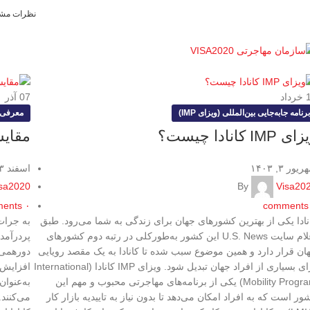
۲۰۲؛
مهاجرت موفق با ما آغاز می‌شود!
واتس‌اپ:
۲۰۲۰-۳۳۵(۲۳۶)۱+
نظرات مشت
خرداد
07
آذر
برنامه جابه‌جایی بین‌المللی (ویزای IMP)
معرفی 
ی IMP کانادا چیست؟
مقایس
یور ۳, ۱۴۰۳
اسفند ۲۳, ۱۴۰۲
sa2020
By
Visa20
ents
۰
comments
نادا یکی از بهترین کشورهای جهان برای زندگی به شما می‌رود. طبق
به جرات
اعلام سایت U.S. News این کشور به‌طورکلی در رتبه دوم کشورهای
پردرآمد 
ان قرار دارد و همین موضوع سبب شده تا کانادا به یک مقصد رویایی
دورهمی‌
برای بسیاری از افراد جهان تبدیل شود. ویزای IMP کانادا (International
افزایش 
Mobility Program) یکی از برنامه‌های مهاجرتی محبوب و مهم این
به‌عنوا
ور است که به افراد امکان می‌دهد تا بدون نیاز به تاییدیه بازار کار
می‌کنند.