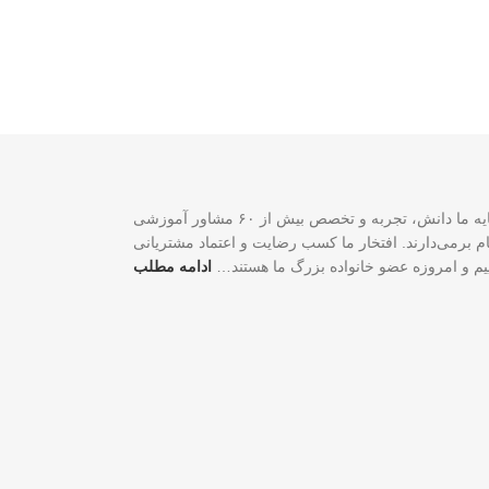
سازمان مهاجرتی VISA2020 با بیش از ۲۰ سال تجربه موفق در زمینه خدمات مهاجرتی یک شرکت ثبت‌شده فدرالی رسمی در کشور کانادا است. سرمایه ما دانش، تجربه و تخصص بیش از ۶۰ مشاور آموزشی
لی و شغلی شما گام برمی‌دارند. افتخار ما کسب رضایت و اعتماد مشتریانی
اییم و امروزه عضو خانواده بزرگ ما هستند…
ادامه مطلب