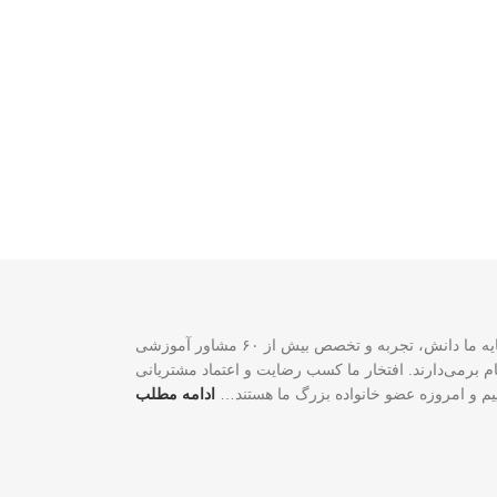
سازمان مهاجرتی VISA2020 با بیش از ۲۰ سال تجربه موفق در زمینه خدمات مهاجرتی یک شرکت ثبت‌شده فدرالی رسمی در کشور کانادا است. سرمایه ما دانش، تجربه و تخصص بیش از ۶۰ مشاور آموزشی
لی و شغلی شما گام برمی‌دارند. افتخار ما کسب رضایت و اعتماد مشتریانی
اییم و امروزه عضو خانواده بزرگ ما هستند…
ادامه مطلب