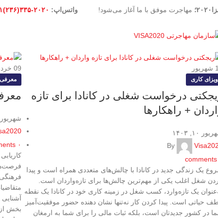
۲۰۲۰؛
مهاجرت موفق با ما آغاز می‌شود!
واتس‌اپ:
۲۰۲۰-۳۳۵(۲۳۶)۱+
شهریور
09
خردا
ویزای کاری
معرفی س
یجکتی درخواست شغلی در کانادا برای تازه
معرفی
ردان + راهکارها
شهریور ۳, ۴۰۳
sa2020
ور ۱۰, ۱۴۰۳
ents
۰
By
Visa20
کاریابی 
comments
فرصت‌ها
وع یک زندگی جدید در کانادا با چالش‌های متعددی همراه است و پیدا
فرهنگی 
دن شغل اغلب یکی از مهم‌ترین چالش‌ها برای تازه‌واردان است.
متقاضیا
‌عنوان یک تازه‌وارد، کسب شغل در زمینه کاری خود در کانادا یک نقطه
آشنایی ب
ف حیاتی است. پیدا کردن کار نه‌تنها نشان دهنده حضور موفقیت‌آمیز
ا در کشور جدیدتان است، بلکه ثبات مالی را برای شما به ارمغان