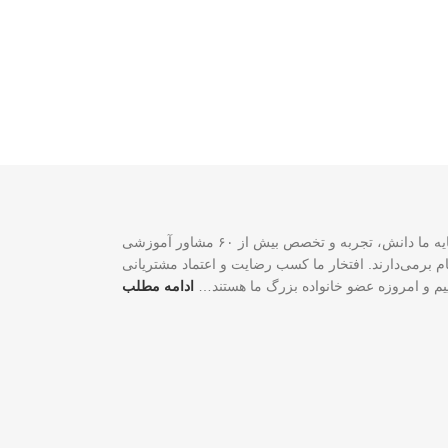
سازمان مهاجرتی VISA2020 با بیش از ۲۰ سال تجربه موفق در زمینه خدمات مهاجرتی یک شرکت ثبت‌شده فدرالی رسمی در کشور کانادا است. سرمایه ما دانش، تجربه و تخصص بیش از ۶۰ مشاور آموزشی
لی و شغلی شما گام برمی‌دارند. افتخار ما کسب رضایت و اعتماد مشتریانی
اییم و امروزه عضو خانواده بزرگ ما هستند…
ادامه مطلب