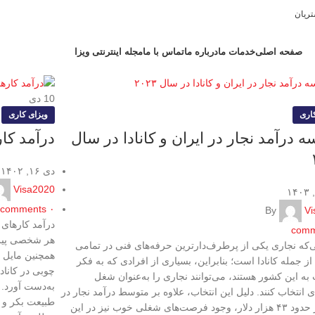
ریان
صفحه اصلی
خدمات ما
درباره ما
تماس با ما
مجله اینترنتی ویزا
10
دی
اری
ویزای کاری
ه درآمد نجار در ایران و کانادا در سال
درآمد کا
دی ۱۶, ۱۴۰۲
Visa2020
comments
۰
By
Vi
درآمد کارهای
comm
هر شخصی پیش 
یی‌که نجاری یکی از پرطرف‌دارترین حرفه‌های فنی در تمامی
همچنین مایل ا
ز جمله کانادا است؛ بنابراین، بسیاری از افرادی که به فکر
چوبی در کاناد
ه این کشور هستند، می‌توانند نجاری را به‌عنوان شغل
به‌دست آورد.
 انتخاب کنند. دلیل این انتخاب، علاوه بر متوسط درآمد نجار در
طبیعت بکر و 
کانادا در حدود ۴۳ هزار دلار، وجود فرصت‌های شغلی خوب نیز در این