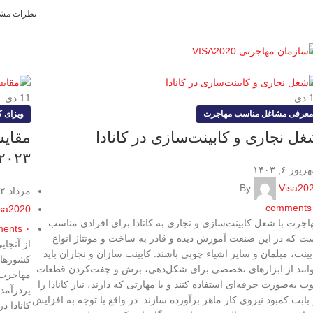
۲۰۲؛
مهاجرت موفق با ما آغاز می‌شود!
واتس‌اپ:
۲۰۲۰-۳۳۵(۲۳۶)۱+
نظرات مشت
دی
11
دی
معرفی مشاغل مناسب مهاجرت
ویزای ک
ل نجاری و‌ کابینت‌سازی در کانادا
مقایس
۲۰۲۳
یور ۶, ۱۴۰۳
By
Visa20
مرداد ۲, ۱۴۰۳
comments
sa2020
اجرت با شغل کابینت‌سازی و نجاری به کانادا برای افرادی مناسب
ents
۰
ت که در این صنعت آموزش دیده و قادر به ساخت و مونتاژ انواع
از آنجا
بینت، مبلمان و سایر اشیاء چوبی باشند. کابینت سازان و نجاران باید
کشورها ا
وانند از ابزارهای تخصصی برای شکل‌دهی، برش و چفت‌کردن قطعات
مهاجرت ب
ب به‌صورت حرفه‌ای استفاده کنند و با مهارتی که دارند، نیاز کانادا را
پردرآمدی
 بابت کمبود نیروی کار ماهر برآورده سازند. در واقع با توجه‌ به افزایش