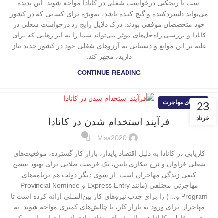
است با ریجکتی درخواست شغلی در کانادا مواجه ‌شوند. این پدیده
می‌تواند دلسردکننده و گیج کننده باشد، به‌ویژه برای کسانی که در کشور
خود متخصصان موفقی بودند. درک دلایل رایج رد درخواست شغلی در
کانادا و بررسی راه‌حل‌های موثر می‌تواند شما را به ابزارهایی که برای
غلبه بر این موانع و دستیابی به آرزوهای شغلی خود در کشور جدید نیاز
دارید، مجهز کند.
CONTINUE READING
راهنمای مهاجرت
23
خرداد
فرآیند استخدام شدن در کانادا
۰
Visa2020
کاریابی در کانادا به دلیل اقتصاد پایدار، بازار کار گسترده، موقعیت‌های
شغلی فراوان و نرخ بیکاری پایین، یک فرصت طلایی برای بهبود سطح
کیفی زندگی مهاجران است. از سوی دیگر دولت هم برنامه‌های
مهاجرتی مختلفی (مانند Express Entry و Provincial Nominee
Program و…) را برای جذب نیروهای کار بین‌المللی ارائه کرده است تا
مهاجران برای ورود به بازار کار، با چالش‌های کمتری مواجه شوند. به
همین خاطر، کانادا هرساله پذیرای تعداد زیادی از مهاجرانی است که