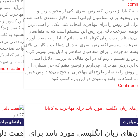
کانادا معمولا
comm
می‌آید. شما ن
به کانادا از طریق اکسپرس اینتری یکی از محبوب‌ترین و
مهاجرت کرده 
ین روش‌ها برای متقاضیان ایرانی است. دلایل متعددی باعث شده
این کشور از 
ران این روش را برای مهاجرت انتخاب کنند. یکی از اصلی‌ترین
و کیفیت زندگی
وطه، سرعت بالای پردازش این سیستم است که به متقاضیان
هستید به کانا
‌دهد تا در مدت‌زمان کوتاه، اقامت دائم کانادا را به دست آورند.
زیادی را برای
ر سرعت، سیستم اکسپرس اینتری به دلیل شفافیت و کارایی بالای
واجد صلاحیت، م
سه‌ مهاجرت را برای متقاضیان ساده‌تر و قابل پیش‌بینی‌تر کرده
بدانید کدام ی
ین‌رو تصمیم داریم که در این مقاله، به بررسی دلایل اصلی
است، پیشنهاد می‌کنیم این
 این روش مهاجرتی بپردازیم و توضیح دهیم که چرا بسیاری از
inue reading
ین روش را به سایر طرح‌های مهاجرتی ترجیح می‌دهند. پس همراه
 تا اطلاعات جامع و مفیدی در این باره کسب کنید.
Continue 
د
27
تیر
ی مهاجرت
راهنمای مهاج
‌های زبان انگلیسی مورد تایید برای
هفت دلی