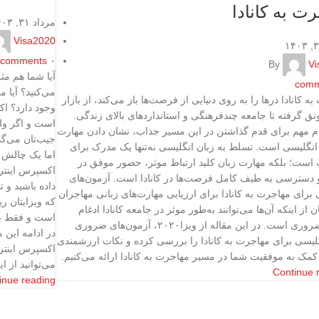
ت به کانادا
مرداد ۳۱, ۱۴۰۳
Visa2020
comments
۰
By
Vi
آیا شما هم مث
comm
می‌کنید؟ آیا 
ه کانادا درها را به روی دنیایی از فرصت‌ها باز می‌کند، از بازار
وجود دارد؟ اک
ونق گرفته تا جامعه چند‌فرهنگی و استانداردهای بالای زندگی.
است و اگر وا
ام مهم برای قدم گذاشتن در این مسیر جذاب، نشان دادن مهارت
جیب‌تان می‌گذ
 انگلیسی است. تسلط به زبان انگلیسی نه‌تنها یک مدرک برای
اما یک چالش 
است؛ بلکه مهارت زبان کلید ارتباط موثر، حضور موفق در
اکسپرس اینتر
 دسترسی به طیف کامل فرصت‌ها در کانادا است. آزمون‌های
داده باشید و 
برای مهاجرت به کانادا برای ارزیابی مهارت‌های زبانی مهاجران
که ویزایتان 
ن از اینکه آن‌ها می‌توانند به‌طور موثر در جامعه کانادا ادغام
است و فقط با 
شوند، ضروری است. در این مقاله از ویزا۲۰۲۰، آزمون‌های ضروری
گلیسی برای مهاجرت به کانادا را بررسی کرده و نکات ارزشمندی
اکسپرس اینتری
کمک به موفقیت شما در مسیر مهاجرت به کانادا ارائه می‌کنیم.
می‌توانید از ا
Continue 
inue reading