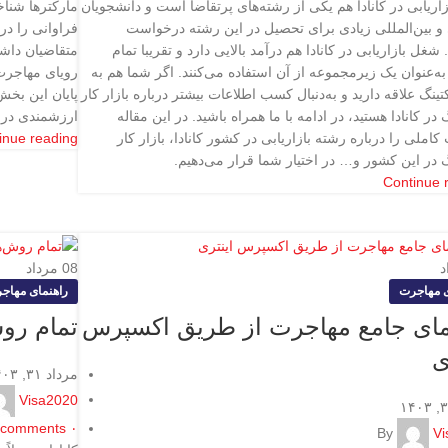
اریابی در کانادا هم یکی از رشته‌های پرتقاضا است و دانشجویان
مارکترها شناخ
ی و بین‌المللی زیادی برای تحصیل در این رشته درخواست
فراوانی را در
 شغل بازاریابی در کانادا هم درآمد بالایی دارد و تقریبا تمام
متقاضیان داشت
‌عنوان یک زیرمجموعه از آن استفاده می‌کنند. اگر شما هم به
رویای مهاجرت ب
تینگ علاقه دارید و به‌دنبال کسب اطلاعات بیشتر درباره بازار کار
 در کانادا هستید، در ادامه با ما همراه باشید. در این مقاله
ارزشمندی درای
کاملی را درباره رشته بازاریابی در کشور کانادا، بازار کار
inue reading
 در این کشور و… در اختیار شما قرار می‌دهیم.
Continue 
د
08
مرداد
ی مهاجرت
راهنمای مهاج
مای جامع مهاجرت از طریق اکسپرس
تمام روش
ی
مرداد ۳۱, ۱۴۰۳
Visa2020
comments
۰
By
Vi