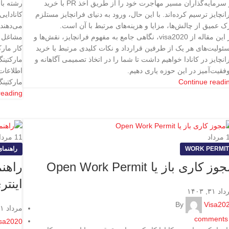
از سرمایه‌گذاران مسیر مهاجرت خود را از طریق اخذ PR‌ با خرید
رشته باز
انچایز ترسیم کرده‌اند. با این حال، ورود به دنیای فرانچایز مستلزم
کانادای
ک عمیق از چالش‌ها، مزایا و هزینه‌های مرتبط با آن است.
می‌دهند.
در این مقاله از visa2020، نگاهی جامع به مفهوم فرانچایز، نقش‌ها و
مشاغل به
ئولیت‌های هر یک از طرفین قرارداد و نکات کلیدی مرتبط با خرید
کار مارک
انچایز در کانادا خواهیم داشت تا شما را در اتخاذ تصمیمی آگاهانه و
مارکتینگ
فقیت‌آمیز در این حوزه یاری دهیم.
اطلاعات 
Continue readi
مارکتینگ
reading
مرداد
11
مردا
WORK PERMIT
راهنما
وز کاری باز یا Open Work Permit
راهن
اینتر
د ۳۱, ۱۴۰۳
By
Visa20
مرداد ۳۱, ۱۴۰۳
comments
sa2020