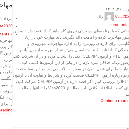
مهاجر
د ۳۱, ۱۴۰۳
By
Visa20
مرداد ۳۱, ۱۴۰۳
comments
sa2020
انی که با برنامه‌های مهاجرتی نیروی کار ماهر کانادا قصد دارند به این
ents
۰
ور مهاجرت کرده و اقامت دائم بگیرند، باید مهارت خود در زبان
مهاجرت ب
گلیسی برای کارهای روزمره را به اداره مهاجرت، شهروندی و
کار پر‌ر
اهندگی کانادا ثابت کنند. متقاضیان می‌توانند از بین سه آزمون آیلتس،
اولین گ
آزمون PTE و آزمون CELPIP، یکی را انتخاب کرده و در آن شرکت کنند.
در زبان
صورتی‌که حداقل نمره لازم را در یکی از این آزمون‌ها کسب کنید،
مهاجرت 
تیاز شما برای قبول شدن در سفارت بالاتر می‌رود. در این مقاله قصد
جامعه و
داریم درباره آزمون CELPIP صحبت کرده و شرایط و تفاوت‌ آن با آزمون
انگلیسی 
IELTS را بررسی کنیم. اگر قصد دارید در آزمون CELPIP شرکت کنید،
و اطمینا
برای کسب اطلاعات کافی، این مقاله از Visa2020 را تا انتها مطالعه
ید.
زبان ان
Continue readi
را برای 
reading