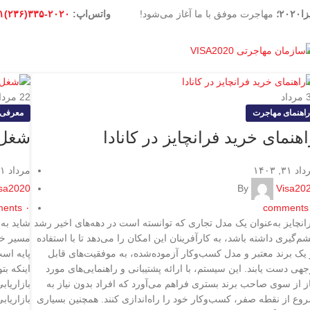
۲۰۲۰؛
مهاجرت موفق با ما آغاز می‌شود!
واتس‌اپ:
۲۰۲۰-۳۳۵(۲۳۶)۱+
مرداد
22
مردا
راهنمای مهاجرت
معرفی 
هنمای خرید فرانچایز در کانادا
شغل م
د ۳۱, ۱۴۰۳
مرداد ۳۱, ۱۴۰۳
sa2020
By
Visa20
ents
۰
comments
انچایز به‌عنوان یک مدل تجاری که توانسته است در دهه‌های اخیر رشد
شاید به
م‌گیری داشته باشد، به کارآفرینان این امکان را می‌دهد تا با استفاده
مسیر خود
 یک برند معتبر و مدل کسب‌وکار آزموده‌شده، به موفقیت‌های قابل
پایه است
جهی دست یابند. این سیستم، با ارائه پشتیبانی و راهنمایی‌های مورد
اینکه بت
از از سوی صاحب برند بستری فراهم می‌آورد که افراد بدون نیاز به
بازاریاب
وع از نقطه صفر، کسب‌وکار خود را راه‌اندازی کنند. همچنین بسیاری
بازاریاب