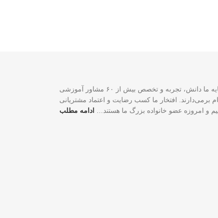
سازمان مهاجرتی VISA2020 با بیش از ۲۰ سال تجربه موفق در زمینه خدمات مهاجرتی یک شرکت ثبت‌شده فدرالی رسمی در کشور کانادا است. سرمایه ما دانش، تجربه و تخصص بیش از ۶۰ مشاور آموزشی
لی و شغلی شما گام برمی‌دارند. افتخار ما کسب رضایت و اعتماد مشتریانی
اییم و امروزه عضو خانواده بزرگ ما هستند…
ادامه مطلب