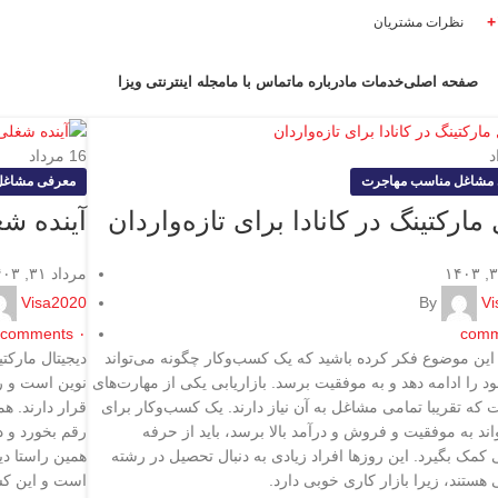
نظرات مشتریان
صفحه اصلی
خدمات ما
درباره ما
تماس با ما
مجله اینترنتی ویزا
د
16
مرداد
مشاغل مناسب مهاجرت
معرفی مشاغل
ارکتینگ در کانادا برای تازه‌واردان
آینده شغ
مرداد ۳۱, ۱۴۰۳
Visa2020
By
Vi
comments
۰
comm
 این موضوع فکر کرده باشید که یک کسب‌وکار چگونه می‌تواند
دیجیتال مارکتی
 را ادامه دهد و به موفقیت برسد. بازاریابی یکی از مهارت‌های
نوین است و رش
 که تقریبا تمامی مشاغل به آن نیاز دارند. یک کسب‌وکار برای
قرار دارند. هم
واند به موفقیت و فروش و درآمد بالا برسد، باید از حرفه
رقم بخورد و د
ی کمک بگیرد. این روزها افراد زیادی به دنبال تحصیل در رشته
همین راستا دی
ی هستند، زیرا بازار کاری خوبی دارد.
است و این کش