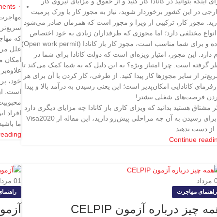
ای اینکه بتوانید در کانادا کار کنید و از حقوق و مزایای نیروی کار
ents
۰
رجی در این کشور برخوردار شوید، نیاز به مجوز کار یا ورک پرمیت
مهاجرت 
رید. مجوز کار، ترکیبی از ویزا و مجوز است که همزمان صادر می‌شود
سریع‌تر
انواع مختلفی دارد؛ اما مجوزی که طرفداران زیادی به خود اختصاص
که مهاج
داده و برای شما مناسب است، مجوز کار باز کانادا (Open work permit)
علل مرب
م دارد. این مجوز، امتیاز ویژه‌ای است که دولت کانادا برای شما در
امکان می
ر گرفته است. چرا امتیاز ویژه؟ به این دلیل که به شما کمک می‌کند تا
علاوه‌ب
یع‌تر از سایر مجوزها کار پیدا کنید. از طرفی، کار کردن با آن برای هر
خود، پرو
رفرمای کانادایی امکان‌پذیر است؛ این یعنی رسیدن به درآمد بالا و پیدا
است. ازا
دن فرصت‌های شغلی بیشتر!
محبوبیت
ر مشتاق هستید بدانید که ویزای کاری باز کانادا چه مزایای دیگری دارد
افراد ا
و برای رسیدن به آن چه مراحلی پیش‌رو دارید، این مقاله از Visa2020
ما باشید
 از دست ندهید.
reading
Continue readi
مرداد
01
مردا
راهنمای مهاجرت
راهنما
ه چیز درباره آزمون CELPIP
آزمون