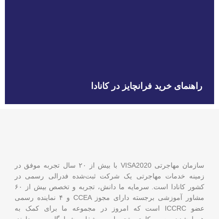
راهنمای خرید فرانچایز در کانادا
سازمان مهاجرتی VISA2020 با بیش از ۲۰ سال تجربه موفق در
زمینه خدمات مهاجرتی یک شرکت ثبت‌شده فدرالی رسمی در
کشور کانادا است. سرمایه ما دانش، تجربه و تخصص بیش از ۶۰
مشاور آموزشی برجسته دارای مجوز CCEA و ۴ نماینده رسمی
عضو ICCRC است که امروز در مجموعه ما برای کمک به
هموارشدن مسیر کاری، تحصیلی و شغلی شما گام برمی‌دارند.