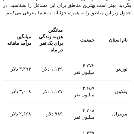
بگردید، بهتر است بهترین مناطق برای این مشاغل را بشناسید. در
جدول زیر این مناطق را به همراه جزئیات به شما معرفی می‌کنیم:
میانگین
هزینه زندگی
میانگین
نام استان
جمعیت
برای یک نفر
درآمد ماهانه
در ماه
۶.۳۷۲
تورنتو
۱,۱۳۹ دلار
۳,۳۹۳ دلار
میلیون نفر
۲.۶۵۷
ونکوور
۱,۱۷۷ دلار
۳,۰۰۸ دلار
میلیون نفر
۴.۳۰۸
مونترال
۹۸۹ دلار
۲,۶۶۸ دلار
میلیون تفر
۱.۴۳۷