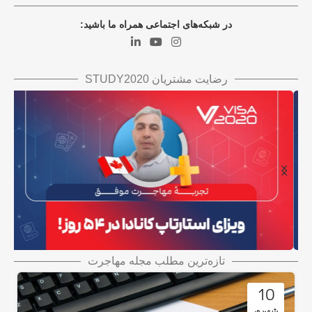
در شبکه‌های اجتماعی همراه ما باشید:
رضایت مشتریان STUDY2020
تازه‌ترین مطلب مجله مهاجرت
ویزای استارتاپ کانادا در ۵۴ روز!
ویزای استارتاپ
10
شهریور