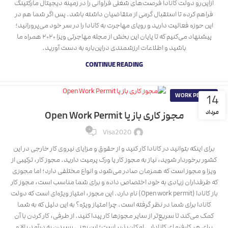
ازاین‌رو دولت کانادا فرصت‌های شغلی فراوانی را در زمینه دیجیتال مارکتینگ
فراهم کرده تا استقبال گرمی از متقاضیان داشته باشد. پس اگر شما هم در
این حوزه فعالیت دارید و رویای مهاجرت به کانادا را در سر خود می‌پرورانید؛
پیشنهاد می‌کنیم که تا پایان این بخش از مجله مهاجرتی ویزا ۲۰۲۰ همراه ما
باشید و اطلاعات ارزشمندی دراین‌باره به دست آورید.
CONTINUE READING
WORK PERMIT
14
مرداد
مجوز کاری باز یا Open Work Permit
۰
Visa2020
برای اینکه بتوانید در کانادا کار کنید و از حقوق و مزایای نیروی کار خارجی در این
کشور برخوردار شوید، نیاز به مجوز کار یا ورک پرمیت دارید. مجوز کار، ترکیبی از
ویزا و مجوز است که همزمان صادر می‌شود و انواع مختلفی دارد؛ اما مجوزی
که طرفداران زیادی به خود اختصاص داده و برای شما مناسب است، مجوز کار
باز کانادا (Open work permit) نام دارد. این مجوز، امتیاز ویژه‌ای است که دولت
کانادا برای شما در نظر گرفته است. چرا امتیاز ویژه؟ به این دلیل که به شما
کمک می‌کند تا سریع‌تر از سایر مجوزها کار پیدا کنید. از طرفی، کار کردن با آن
برای هر کارفرمای کانادایی امکان‌پذیر است؛ این یعنی رسیدن به درآمد بالا و